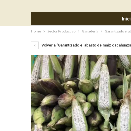
Inic
Home
Sector Productivo
Ganadería
Garantizado el a
Volver a "Garantizado el abasto de maíz cacahuazin