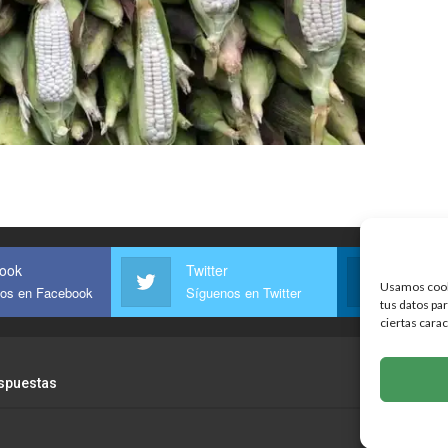
ook
Twitter
Linke
Usamos cooki
os en Facebook
Síguenos en Twitter
Sígue
tus datos pa
ciertas carac
spuestas