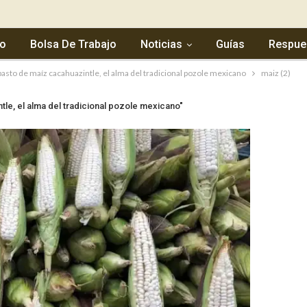
io
Bolsa De Trabajo
Noticias
Guías
Respue
basto de maíz cacahuazintle, el alma del tradicional pozole mexicano
maiz (2)
tle, el alma del tradicional pozole mexicano"