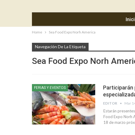
Inic
Home
Sea Food Expo Norh America
Navegación De La Etiqueta
Sea Food Expo Norh Ameri
Participarán
FERIAS Y EVENTOS
especializad
EDITOR
Mar 1
Estarán presentes
Food Expo Norh Am
18 de marzo próxi