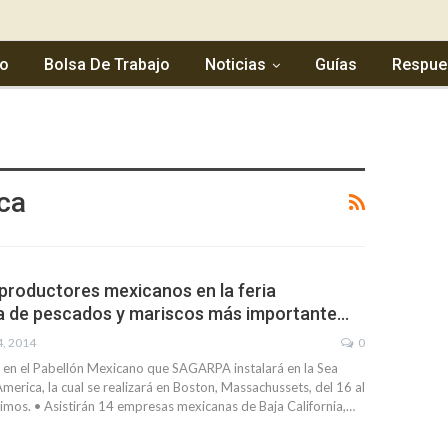
io
Bolsa De Trabajo
Noticias
Guías
Respue
ca
 productores mexicanos en la feria
a de pescados y mariscos más importante…
4, 2014
0
 en el Pabellón Mexicano que SAGARPA instalará en la Sea
erica, la cual se realizará en Boston, Massachussets, del 16 al
mos. • Asistirán 14 empresas mexicanas de Baja California,…