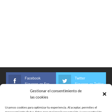
Facebook
Twitter
Síguenos en Facebook
Síguenos en Twitter
Gestionar el consentimiento de
Linkedin
las cookies
Síguenos
Usamos cookies para optimizar tu experiencia. Al aceptar, permites el
procesamiento de tus datos para mejorar la navegación. La no aceptación