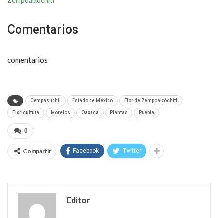
Zempoalxóchitl
Comentarios
comentarios
Cempasúchil
Estado de México
Flor de Zempoalxóchitl
Floricultura
Morelos
Oaxaca
Plantas
Puebla
0
Compartir
Facebook
Twitter
Editor