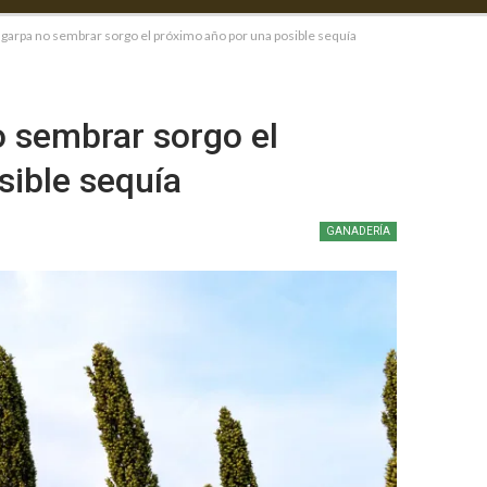
arpa no sembrar sorgo el próximo año por una posible sequía
 sembrar sorgo el
sible sequía
GANADERÍA