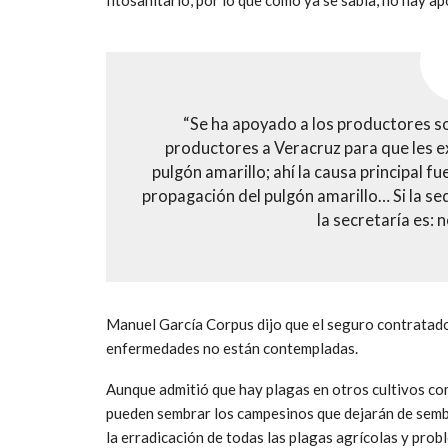
fitosanitario, por lo que como ya se sabía, no hay ap
“Se ha apoyado a los productores 
productores a Veracruz para que les ex
pulgón amarillo; ahí la causa principal fu
propagación del pulgón amarillo… Si la se
la secretaría es:
Manuel García Corpus dijo que el seguro contratado 
enfermedades no están contempladas.
Aunque admitió que hay plagas en otros cultivos com
pueden sembrar los campesinos que dejarán de sembra
la erradicación de todas las plagas agrícolas y prob