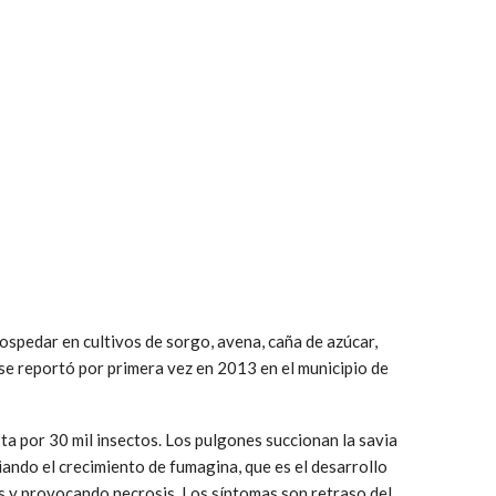
ospedar en cultivos de sorgo, avena, caña de azúcar,
se reportó por primera vez en 2013 en el municipio de
sta por 30 mil insectos. Los pulgones succionan la savia
ciando el crecimiento de fumagina, que es el desarrollo
is y provocando necrosis. Los síntomas son retraso del