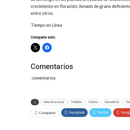
crecimiento en floración, llenado de grano deficiente
entre otros.
Tiempo en Linea
Comparte esto:
Comentarios
comentarios
caña de azúcar
Cebada
Cultivo
Ganadería
Oa
Compartir
Facebook
Twitter
Goog