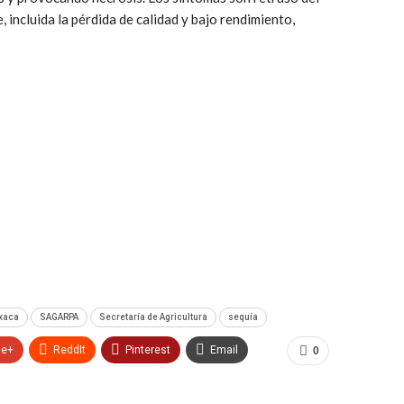
, incluida la pérdida de calidad y bajo rendimiento,
xaca
SAGARPA
Secretaría de Agricultura
sequía
le+
ReddIt
Pinterest
Email
0