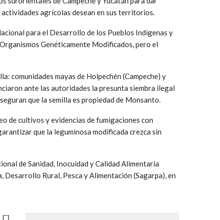
dos surorientales de Campeche y Yucatán para dar
actividades agrícolas desean en sus territorios.
cional para el Desarrollo de los Pueblos Indígenas y
os Organismos Genéticamente Modificados, pero el
lla: comunidades mayas de Holpechén (Campeche) y
ciaron ante las autoridades la presunta siembra ilegal
seguran que la semilla es propiedad de Monsanto.
eo de cultivos y evidencias de fumigaciones con
 garantizar que la leguminosa modificada crezca sin
ional de Sanidad, Inocuidad y Calidad Alimentaria
a, Desarrollo Rural, Pesca y Alimentación (Sagarpa), en