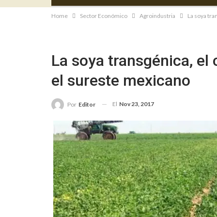
Home
Sector Económico
Agroindustria
La soya tra
La soya transgénica, el 
el sureste mexicano
El
Nov 23, 2017
Por
Editor