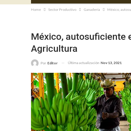
Home
Sector Productivo
Ganadería
México, autosuf
México, autosuficiente 
Agricultura
Última actualización
Nov 13, 2021
Por
Editor