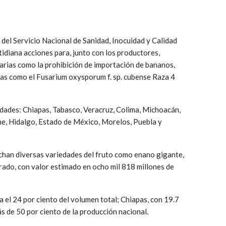
s del Servicio Nacional de Sanidad, Inocuidad y Calidad
idiana acciones para, junto con los productores,
tarias como la prohibición de importación de bananos,
agas como el Fusarium oxysporum f. sp. cubense Raza 4
idades: Chiapas, Tabasco, Veracruz, Colima, Michoacán,
he, Hidalgo, Estado de México, Morelos, Puebla y
chan diversas variedades del fruto como enano gigante,
orado, con valor estimado en ocho mil 818 millones de
 el 24 por ciento del volumen total; Chiapas, con 19.7
s de 50 por ciento de la producción nacional.