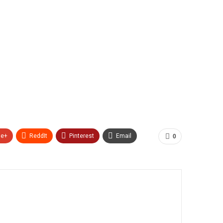
le+
ReddIt
Pinterest
Email
0