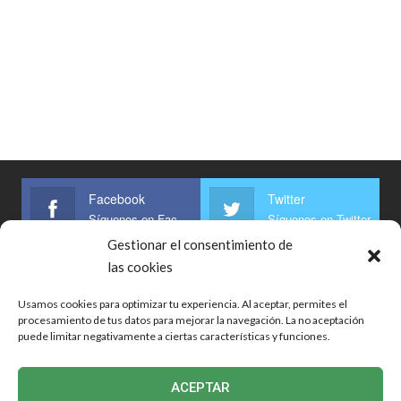
Facebook
Twitter
Síguenos en Facebook
Síguenos en Twitter
Gestionar el consentimiento de
Linkedin
las cookies
Síguenos
Usamos cookies para optimizar tu experiencia. Al aceptar, permites el
procesamiento de tus datos para mejorar la navegación. La no aceptación
puede limitar negativamente a ciertas características y funciones.
Inicio
Bolsa De Trabajo
Noticias
Guías
Respuestas
ACEPTAR