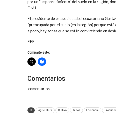
por un “empobrecimiento” del suelo en la región, don
ONU.
El presidente de esa sociedad, el ecuatoriano Gusta
“preocupada por el suelo (en la región) porque est
a poco, hay zonas que se están convirtiendo en desie
EFE
Comparte esto:
Comentarios
comentarios
Agricultura
Cultivo
daños
Eficiencia
Producci