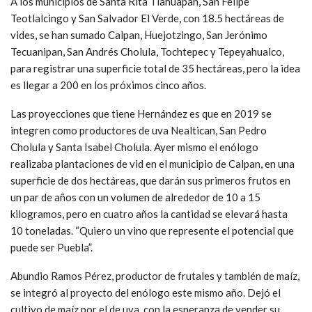
A los municipios de Santa Rita Tlahuapan, San Felipe
Teotlalcingo y San Salvador El Verde, con 18.5 hectáreas de
vides, se han sumado Calpan, Huejotzingo, San Jerónimo
Tecuanipan, San Andrés Cholula, Tochtepec y Tepeyahualco,
para registrar una superficie total de 35 hectáreas, pero la idea
es llegar a 200 en los próximos cinco años.
Las proyecciones que tiene Hernández es que en 2019 se
integren como productores de uva Nealtican, San Pedro
Cholula y Santa Isabel Cholula. Ayer mismo el enólogo
realizaba plantaciones de vid en el municipio de Calpan, en una
superficie de dos hectáreas, que darán sus primeros frutos en
un par de años con un volumen de alrededor de 10 a 15
kilogramos, pero en cuatro años la cantidad se elevará hasta
10 toneladas. “Quiero un vino que represente el potencial que
puede ser Puebla”.
Abundio Ramos Pérez, productor de frutales y también de maíz,
se integró al proyecto del enólogo este mismo año. Dejó el
cultivo de maíz por el de uva, con la esperanza de vender su