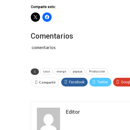
Comparte esto:
Comentarios
comentarios
coco
mango
papaya
Producción
Compartir
Facebook
Twitter
Goog
Editor