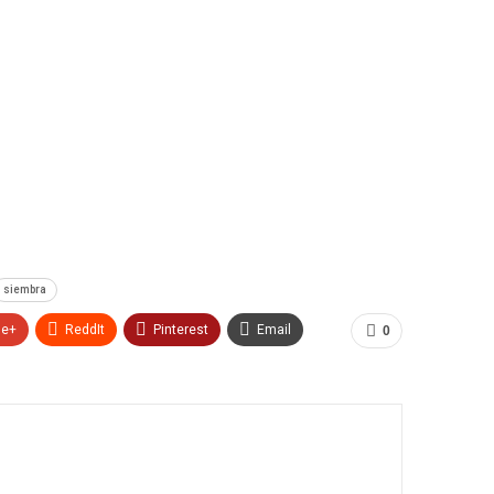
siembra
le+
ReddIt
Pinterest
Email
0