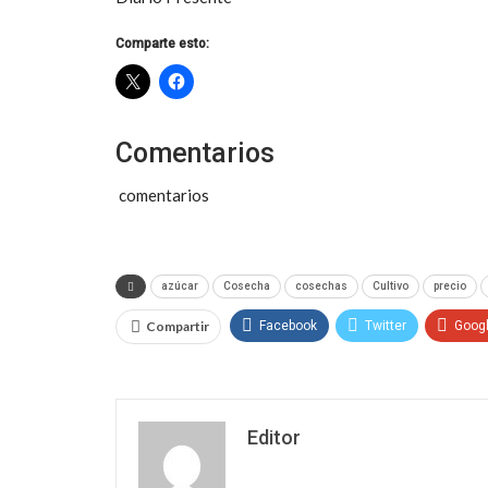
Comparte esto:
Comentarios
comentarios
azúcar
Cosecha
cosechas
Cultivo
precio
Compartir
Facebook
Twitter
Goog
Editor