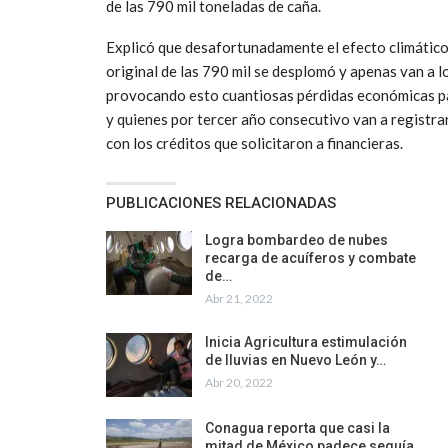
de las 790 mil toneladas de caña.
Explicó que desafortunadamente el efecto climático 
original de las 790 mil se desplomó y apenas van a 
provocando esto cuantiosas pérdidas económicas par
y quienes por tercer año consecutivo van a registra
con los créditos que solicitaron a financieras.
PUBLICACIONES RELACIONADAS
Logra bombardeo de nubes
recarga de acuíferos y combate
de…
Abr 21, 2022
Inicia Agricultura estimulación
de lluvias en Nuevo León y…
Abr 20, 2022
Conagua reporta que casi la
mitad de México padece sequía