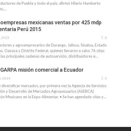
ductores de Puebla y todo el país, afirmó Hilario Humberto
es,…
roempresas mexicanas ventas por 425 mdp
entaria Perú 2015
, 2015
0
uctores y agroempresarios de Durango, Jalisco, Sinaloa, Estado
s, Oaxaca y Distrito Federal, quienes llevaron a cabo 76 citas
las principales cadenas de autoservicio, distribuidores e…
GARPA misión comercial a Ecuador
, 2014
0
 diversificar mercados, por primera vez la Agencia de Servicios
ción y Desarrollo de Mercados Agropecuarios (ASERCA)
llón Mexicano en la Expo Alimentar. • Se han agendado citas y…