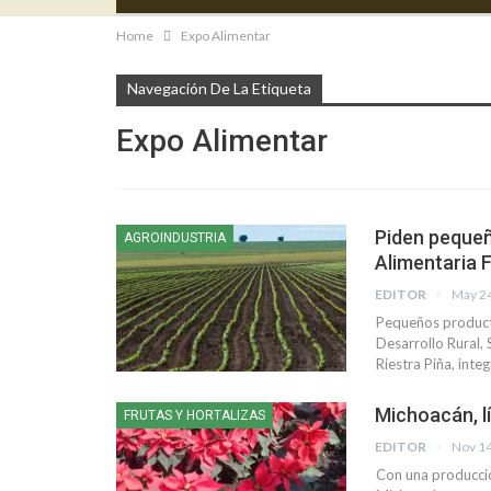
Home
Expo Alimentar
Navegación De La Etiqueta
Expo Alimentar
Piden pequeñ
AGROINDUSTRIA
Alimentaria
EDITOR
May 24
Pequeños producto
Desarrollo Rural,
Riestra Piña, inte
Michoacán, l
FRUTAS Y HORTALIZAS
EDITOR
Nov 14
Con una producció