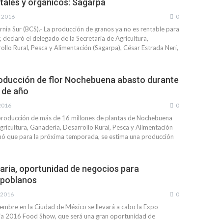
utales y orgánicos: Sagarpa
, 2016
0
ornia Sur (BCS).- La producción de granos ya no es rentable para
r, declaró el delegado de la Secretaría de Agricultura,
ollo Rural, Pesca y Alimentación (Sagarpa), César Estrada Neri,
oducción de flor Nochebuena abasto durante
n de año
 2016
0
oducción de más de 16 millones de plantas de Nochebuena
gricultura, Ganadería, Desarrollo Rural, Pesca y Alimentación
ó que para la próxima temporada, se estima una producción
aria, oportunidad de negocios para
 poblanos
 2016
0
ciembre en la Ciudad de México se llevará a cabo la Expo
ia 2016 Food Show, que será una gran oportunidad de