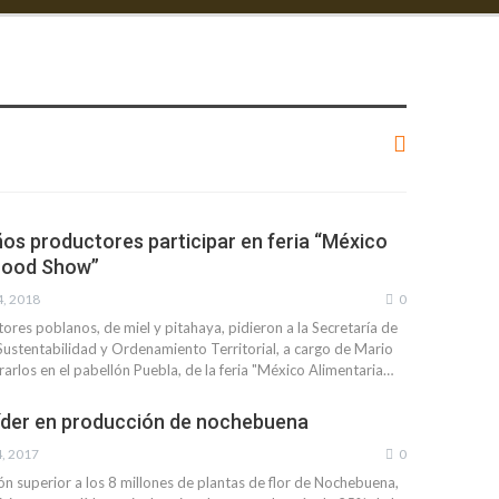
os productores participar en feria “México
 Food Show”
, 2018
0
res poblanos, de miel y pitahaya, pidieron a la Secretaría de
 Sustentabilidad y Ordenamiento Territorial, a cargo de Mario
grarlos en el pabellón Puebla, de la feria "México Alimentaria…
íder en producción de nochebuena
, 2017
0
n superior a los 8 millones de plantas de flor de Nochebuena,