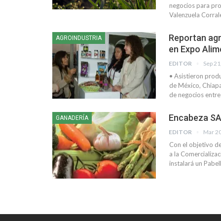
negocios para pro
Valenzuela Corral
Reportan ag
AGROINDUSTRIA
en Expo Alim
EDITOR
Sep 21
• Asistieron prod
de México, Chiapa
de negocios entre 
Encabeza SA
GANADERÍA
EDITOR
Mar 20
Con el objetivo de
a la Comercializa
instalará un Pabe