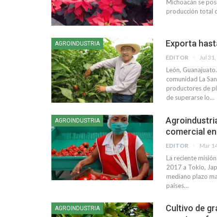
Michoacán se posi
producción total d
Exporta hast
AGROINDUSTRIA
EDITOR
Jul 31
León, Guanajuato.
comunidad La Sand
productores de pi
de superarse lo…
Agroindustria
AGROINDUSTRIA
comercial e
EDITOR
Mar 14
La reciente misió
2017 a Tokio, Jap
mediano plazo may
países…
Cultivo de g
AGROINDUSTRIA