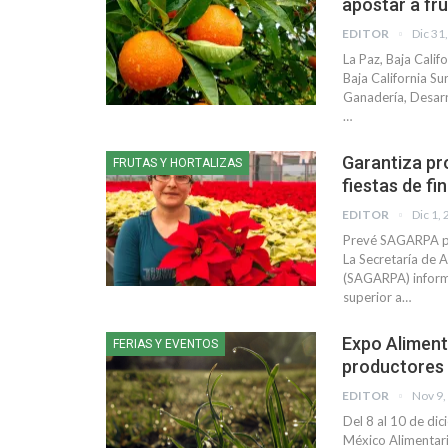
apostar a fr
EDITOR
Dic 31
La Paz, Baja Calif
Baja California Su
Ganadería, Desarr
…
Garantiza pr
FRUTAS Y HORTALIZAS
fiestas de fi
EDITOR
Dic 1,
Prevé SAGARPA pr
La Secretaría de A
(SAGARPA) inform
superior a…
Expo Aliment
FERIAS Y EVENTOS
productores
EDITOR
Nov 9,
Del 8 al 10 de di
México Alimentar