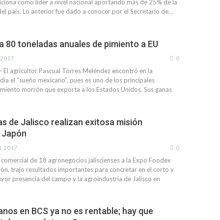
ciona como líder a nivel nacional aportando más de 25% de la
el país. Lo anterior fue dado a conocer por el Secretario de…
a 80 toneladas anuales de pimiento a EU
, 2017
0
- El agricultor Pascual Torres Meléndez encontró en la
ía el “sueño mexicano”, pues es uno de los principales
miento morrón que exporta a los Estados Unidos. Sus ganas
s de Jalisco realizan exitosa misión
n Japón
, 2017
0
n comercial de 18 agronegocios jaliscienses a la Expo Foodex
ón, trajo resultados importantes para concretar en el corto y
or presencia del campo y la agroindustria de Jalisco en
ranos en BCS ya no es rentable; hay que