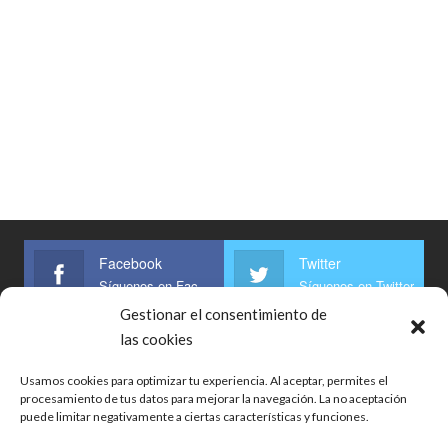
Facebook
Twitter
Síguenos en Facebook
Síguenos en Twitter
Gestionar el consentimiento de
Linkedin
las cookies
Síguenos
Usamos cookies para optimizar tu experiencia. Al aceptar, permites el
procesamiento de tus datos para mejorar la navegación. La no aceptación
puede limitar negativamente a ciertas características y funciones.
Inicio
Bolsa De Trabajo
Noticias
Guías
Respuestas