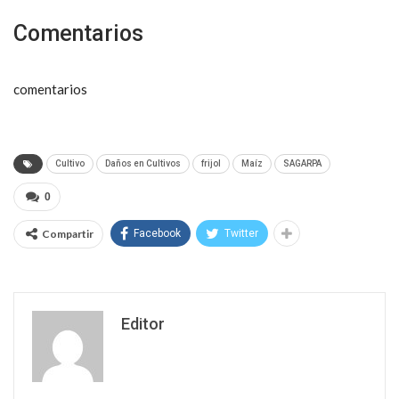
Comentarios
comentarios
Cultivo
Daños en Cultivos
frijol
Maíz
SAGARPA
0
Compartir
Facebook
Twitter
Editor