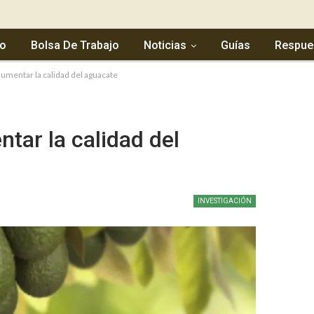
io
Bolsa De Trabajo
Noticias
Guías
Respue
umentar la calidad del aguacate
tar la calidad del
INVESTIGACIÓN