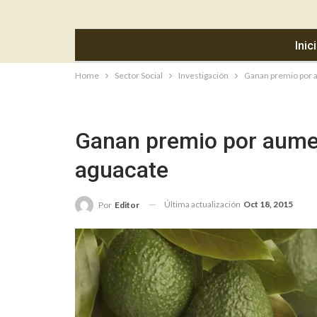
Inic
Home
Sector Social
Investigación
Ganan premio por a
Ganan premio por aumen
aguacate
Última actualización
Oct 18, 2015
Por
Editor