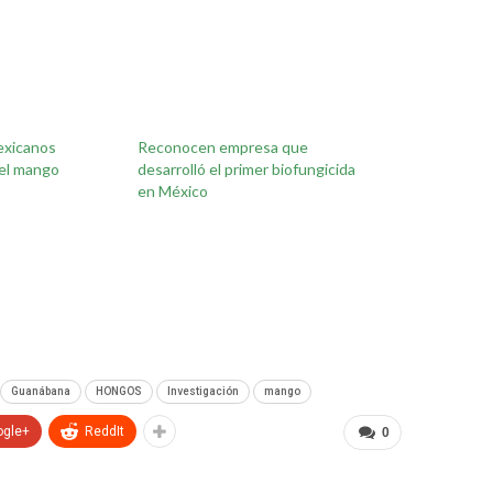
exicanos
Reconocen empresa que
del mango
desarrolló el primer biofungicida
en México
Guanábana
HONGOS
Investigación
mango
ogle+
ReddIt
0