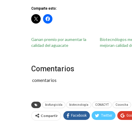
Comparte esto:
Ganan premio por aumentar la
Biotecnólogos m
calidad del aguacate
mejoran calidad 
Comentarios
comentarios
biofungicida
biotecnología
CONACYT
Cosecha
Compartir
Facebook
Twitter
Go