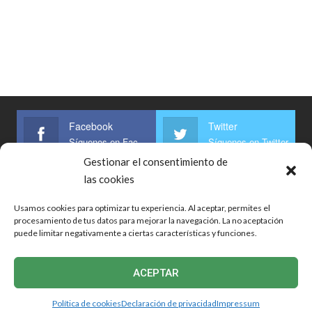
Facebook
Twitter
Síguenos en Facebook
Síguenos en Twitter
Gestionar el consentimiento de
Linkedin
las cookies
Síguenos
Usamos cookies para optimizar tu experiencia. Al aceptar, permites el
procesamiento de tus datos para mejorar la navegación. La no aceptación
puede limitar negativamente a ciertas características y funciones.
Inicio
Bolsa De Trabajo
Noticias
Guías
Respuestas
ACEPTAR
© 2026 - Panorama Agrario. Todos los derechos reservados
Política de cookies
Declaración de privacidad
Impressum