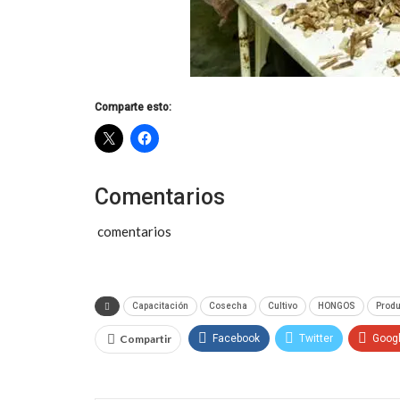
Comparte esto:
Comentarios
comentarios
Capacitación
Cosecha
Cultivo
HONGOS
Prod
Compartir
Facebook
Twitter
Goog