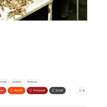
ucción
siembra
Veracruz
le+
ReddIt
Pinterest
Email
0