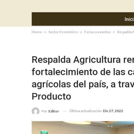
Inic
Home
Sector Económico
Ferias y eventos
Respalda A
Respalda Agricultura re
fortalecimiento de las 
agrícolas del país, a tr
Producto
Última actualización
Dic 27, 2022
Por
Editor