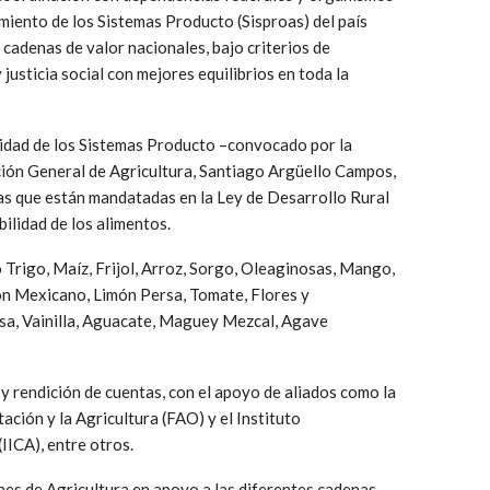
miento de los Sistemas Producto (Sisproas) del país
 cadenas de valor nacionales, bajo criterios de
justicia social con mejores equilibrios en toda la
tividad de los Sistemas Producto –convocado por la
ión General de Agricultura, Santiago Argüello Campos,
ras que están mandatadas en la Ley de Desarrollo Rural
bilidad de los alimentos.
rigo, Maíz, Frijol, Arroz, Sorgo, Oleaginosas, Mango,
món Mexicano, Limón Persa, Tomate, Flores y
sa, Vainilla, Aguacate, Maguey Mezcal, Agave
d y rendición de cuentas, con el apoyo de aliados como la
ción y la Agricultura (FAO) y el Instituto
IICA), entre otros.
nes de Agricultura en apoyo a las diferentes cadenas