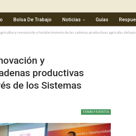
io
Bolsa De Trabajo
Noticias
Guías
Respue
gricultura renovación y fortalecimiento de las cadenas productivas agrícolas del país
novación y
cadenas productivas
avés de los Sistemas
FERIAS Y EVENTOS