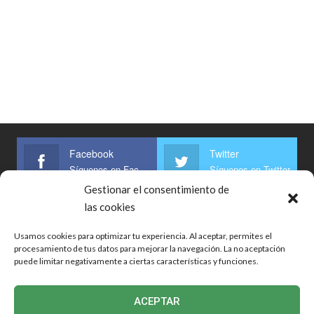
Facebook
Twitter
Síguenos en Facebook
Síguenos en Twitter
Gestionar el consentimiento de
Linkedin
las cookies
Síguenos
Usamos cookies para optimizar tu experiencia. Al aceptar, permites el
procesamiento de tus datos para mejorar la navegación. La no aceptación
puede limitar negativamente a ciertas características y funciones.
Inicio
Bolsa De Trabajo
Noticias
Guías
Respuestas
ACEPTAR