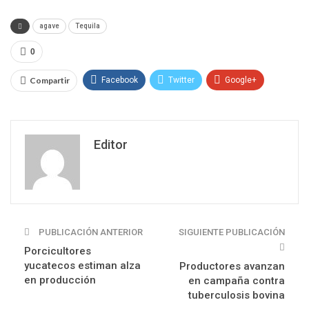
agave
Tequila
0
Compartir
Facebook
Twitter
Google+
ReddIt
WhatsApp
Pinterest
Email
Editor
PUBLICACIÓN ANTERIOR
SIGUIENTE PUBLICACIÓN
Porcicultores
yucatecos estiman alza
Productores avanzan
en producción
en campaña contra
tuberculosis bovina